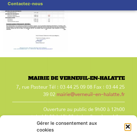
Contactez-nous
MAIRIE DE VERNEUIL-EN-HALATTE
7, rue Pasteur Tél : 03 44 25 09 08 Fax : 03 44 25
39 02
mairie@verneuil-en-halatte.fr
Ouverture au public de 9h00 à 12h00
et de 14h00 à 18h00 du lundi après-midi au
Gérer le consentement aux
vendredi,
cookies
et le samedi de 9h00 à 12h00.