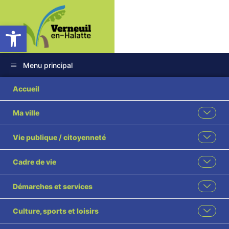
Ouvrir la barre d’outils
Menu principal
Bulletin Analyse
Accueil
prélevé le 27 05
Ma ville
2024
Vie publique / citoyenneté
Cadre de vie
Démarches et services
Culture, sports et loisirs