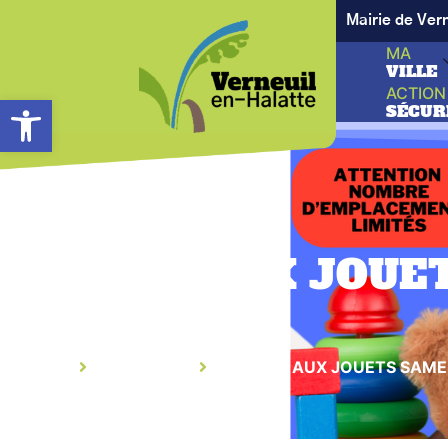
Mairie de Ver
MA
VILLE
ACTION
Ouvrir la barre d’outils
SÉCUR
BOURSE AUX JOUE
2024
Accueil
Évènement
BOURSE AUX JOUETS SAME