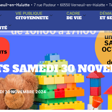
neuil-en-Halatte
• 7 rue Pasteur • 60550 Verneuil-en-Halatte • 
VIE PUBLIQUE
CADRE
DÉMA
CITOYENNETE
DE VIE
ET S
ITÉ
TS SAMEDI 30 NOV
DI 30 NOVEMBRE 2024