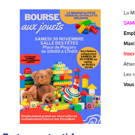
La Mu
SAM
Empl
Maxi
Inscr
Atten
Les r
Vous 