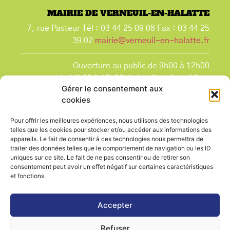
MAIRIE DE VERNEUIL-EN-HALATTE
7, rue Pasteur Tél : 03 44 25 09 08 Fax : 03 44 25
39 02
mairie@verneuil-en-halatte.fr
Ouverture au public de 9h00 à 12h00
et de 14h00 à 18h00 du lundi après-midi au
Gérer le consentement aux
vendredi,
cookies
et le samedi de 9h00 à 12h00.
La Mairie est fermée tous les lundis matin
, ainsi
Pour offrir les meilleures expériences, nous utilisons des technologies
que les jours fériés.
telles que les cookies pour stocker et/ou accéder aux informations des
appareils. Le fait de consentir à ces technologies nous permettra de
traiter des données telles que le comportement de navigation ou les ID
uniques sur ce site. Le fait de ne pas consentir ou de retirer son
consentement peut avoir un effet négatif sur certaines caractéristiques
et fonctions.
Voir le plan de ville
Accepter
Refuser