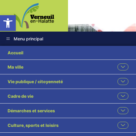
Ouvrir la barre d’outils
Menu principal
Accueil
Ma ville
BILAN MI-
Vie publique / citoyenneté
MANDAT 2020-
Cadre de vie
2023
Démarches et services
Accueil
Informations Générales
BILAN MI-MANDAT 2020-2023
Culture, sports et loisirs