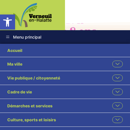
Ouvrir la barre d’outils
Menu principal
Accueil
Ma ville
Bibliothèque
Vie publique / citoyenneté
Municipale Atelier
Cadre de vie
Bijoux
Démarches et services
Accueil
Évènement
Bibliothèque Municipale Atelier Bijoux
Culture, sports et loisirs