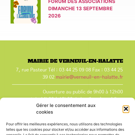
FORUM DES ASSOCIATIONS
DIMANCHE 13 SEPTEMBRE
2026
MAIRIE DE VERNEUIL-EN-HALATTE
7, rue Pasteur Tél : 03 44 25 09 08 Fax : 03 44 25
39 02
mairie@verneuil-en-halatte.fr
Ouverture au public de 9h00 à 12h00
et de 14h00 à 18h00 du lundi après-midi au
Gérer le consentement aux
vendredi,
cookies
et le samedi de 9h00 à 12h00.
La Mairie est fermée tous les lundis matin
, ainsi
Pour offrir les meilleures expériences, nous utilisons des technologies
que les jours fériés.
telles que les cookies pour stocker et/ou accéder aux informations des
appareils. Le fait de consentir à ces technologies nous permettra de