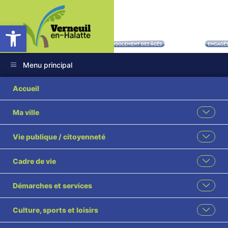
Ouvrir la barre d’outils
Menu principal
Accueil
Ma ville
ATELIER
Vie publique / citoyenneté
NUTRITION
Cadre de vie
Accueil
Espace seniors
ATELIER NUTRITION
Démarches et services
Culture, sports et loisirs