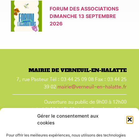
FORUM DES ASSOCIATIONS
DIMANCHE 13 SEPTEMBRE
2026
MAIRIE DE VERNEUIL-EN-HALATTE
7, rue Pasteur Tél : 03 44 25 09 08 Fax : 03 44 25
39 02
mairie@verneuil-en-halatte.fr
Ouverture au public de 9h00 à 12h00
et de 14h00 à 18h00 du lundi après-midi au
Gérer le consentement aux
vendredi,
cookies
et le samedi de 9h00 à 12h00.
La Mairie est fermée tous les lundis matin
, ainsi
Pour offrir les meilleures expériences, nous utilisons des technologies