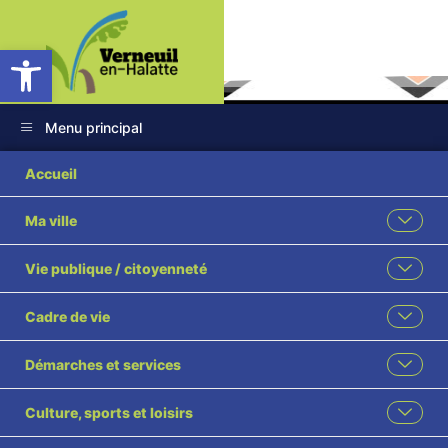
Ouvrir la barre d’outils
Menu principal
Accueil
Ma ville
ASV LOTO
Vie publique / citoyenneté
Accueil
L'actualité des associations
ASV LOTO
Cadre de vie
Démarches et services
Culture, sports et loisirs