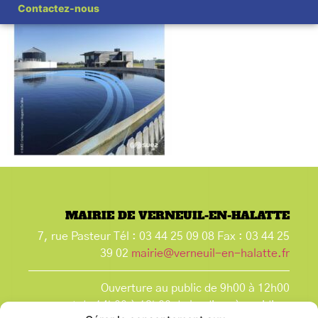
Contactez-nous
MAIRIE DE VERNEUIL-EN-HALATTE
7, rue Pasteur Tél : 03 44 25 09 08 Fax : 03 44 25
39 02
mairie@verneuil-en-halatte.fr
Ouverture au public de 9h00 à 12h00
et de 14h00 à 18h00 du lundi après-midi au