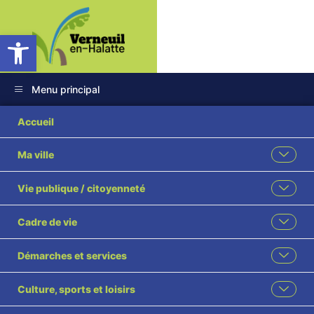
Ouvrir la barre d’outils
Menu principal
Rapport Verneuil-en-
Accueil
Halatte
Ma ville
Assainissement
Vie publique / citoyenneté
2022
Cadre de vie
Démarches et services
Culture, sports et loisirs