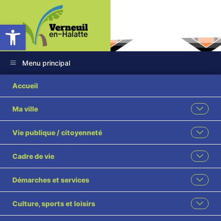
Ouvrir la barre d’outils
Menu principal
Accueil
Ma ville
A.S. Verneuil
Vie publique / citoyenneté
Accueil
L'actualité des associations
Cadre de vie
A.S. Verneuil
Démarches et services
Culture, sports et loisirs