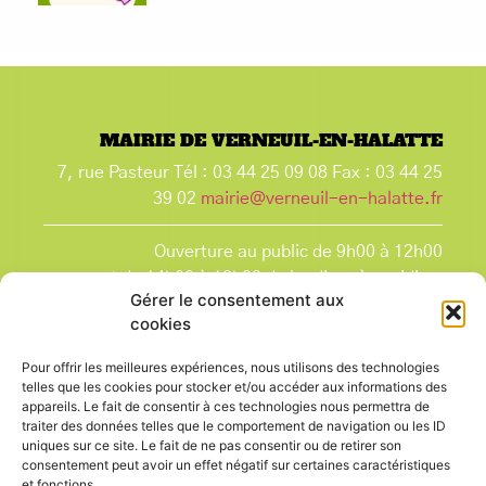
MAIRIE DE VERNEUIL-EN-HALATTE
7, rue Pasteur Tél : 03 44 25 09 08 Fax : 03 44 25
39 02
mairie@verneuil-en-halatte.fr
Ouverture au public de 9h00 à 12h00
et de 14h00 à 18h00 du lundi après-midi au
Gérer le consentement aux
vendredi,
cookies
et le samedi de 9h00 à 12h00.
La Mairie est fermée tous les lundis matin
, ainsi
Pour offrir les meilleures expériences, nous utilisons des technologies
que les jours fériés.
telles que les cookies pour stocker et/ou accéder aux informations des
appareils. Le fait de consentir à ces technologies nous permettra de
traiter des données telles que le comportement de navigation ou les ID
uniques sur ce site. Le fait de ne pas consentir ou de retirer son
consentement peut avoir un effet négatif sur certaines caractéristiques
et fonctions.