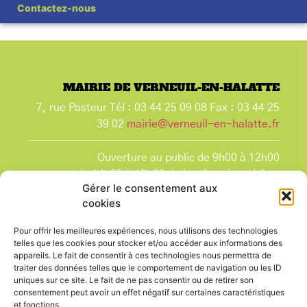
Contactez-nous
MAIRIE DE VERNEUIL-EN-HALATTE
7, rue Pasteur Tél : 03 44 25 09 08 Fax : 03 44 25
39 02
mairie@verneuil-en-halatte.fr
Ouverture au public de 9h00 à 12h00
et de 14h00 à 18h00 du lundi après-midi au
Gérer le consentement aux
vendredi,
cookies
et le samedi de 9h00 à 12h00.
La Mairie est fermée tous les lundis matin
, ainsi
Pour offrir les meilleures expériences, nous utilisons des technologies
que les jours fériés.
telles que les cookies pour stocker et/ou accéder aux informations des
appareils. Le fait de consentir à ces technologies nous permettra de
traiter des données telles que le comportement de navigation ou les ID
uniques sur ce site. Le fait de ne pas consentir ou de retirer son
consentement peut avoir un effet négatif sur certaines caractéristiques
et fonctions.