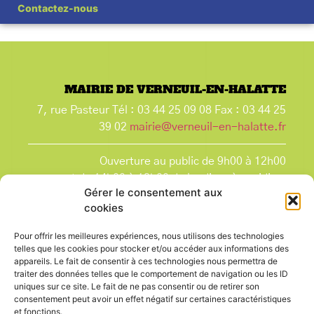
Contactez-nous
MAIRIE DE VERNEUIL-EN-HALATTE
7, rue Pasteur Tél : 03 44 25 09 08 Fax : 03 44 25
39 02
mairie@verneuil-en-halatte.fr
Ouverture au public de 9h00 à 12h00
et de 14h00 à 18h00 du lundi après-midi au
Gérer le consentement aux
vendredi,
cookies
et le samedi de 9h00 à 12h00.
La Mairie est fermée tous les lundis matin
, ainsi
Pour offrir les meilleures expériences, nous utilisons des technologies
que les jours fériés.
telles que les cookies pour stocker et/ou accéder aux informations des
appareils. Le fait de consentir à ces technologies nous permettra de
traiter des données telles que le comportement de navigation ou les ID
uniques sur ce site. Le fait de ne pas consentir ou de retirer son
consentement peut avoir un effet négatif sur certaines caractéristiques
et fonctions.