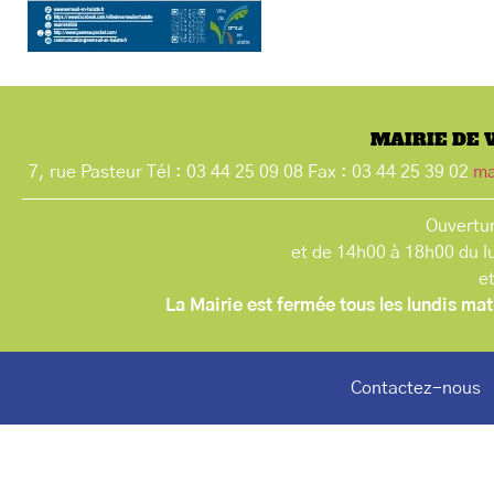
MAIRIE DE 
7, rue Pasteur Tél : 03 44 25 09 08 Fax : 03 44 25 39 02
ma
Ouvertur
et de 14h00 à 18h00 du l
e
La Mairie est fermée tous les lundis mat
Contactez-nous