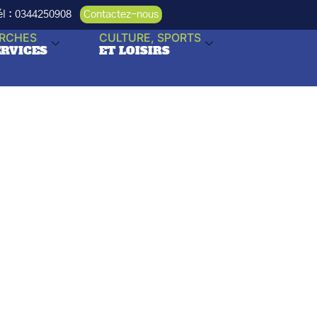
Tél : 0344250908
Contactez-nous
RCHES
CULTURE, SPORTS
ERVICES
ET LOISIRS