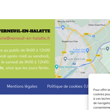
VERNEUIL-EN-HALATTE
irie@verneuil-en-halatte.fr
e au public de 9h00 à 12h00
undi après-midi au vendredi,
t le samedi de 9h00 à 12h00.
in
, ainsi que les jours fériés.
Mentions légales
Politique de cookies (UE)
Pour offrir 
cookies pour
à ces techn
de navigatio
consentement