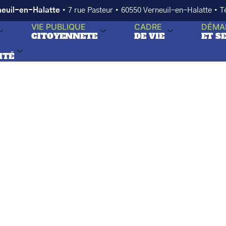
neuil-en-Halatte
• 7 rue Pasteur • 60550 Verneuil-en-Halatte • 
VIE PUBLIQUE
CADRE
DÉMA
CITOYENNETE
DE VIE
ET S
ITÉ