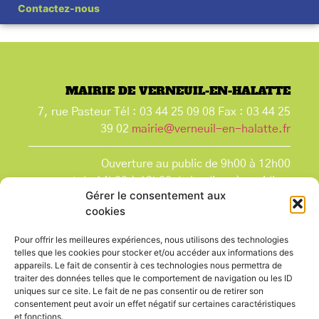
Contactez-nous
MAIRIE DE VERNEUIL-EN-HALATTE
7, rue Pasteur Tél : 03 44 25 09 08 Fax : 03 44 25
39 02
mairie@verneuil-en-halatte.fr
Ouverture au public de 9h00 à 12h00
et de 14h00 à 18h00 du lundi après-midi au
Gérer le consentement aux
vendredi,
cookies
et le samedi de 9h00 à 12h00.
La Mairie est fermée tous les lundis matin
, ainsi
Pour offrir les meilleures expériences, nous utilisons des technologies
que les jours fériés.
telles que les cookies pour stocker et/ou accéder aux informations des
appareils. Le fait de consentir à ces technologies nous permettra de
traiter des données telles que le comportement de navigation ou les ID
uniques sur ce site. Le fait de ne pas consentir ou de retirer son
consentement peut avoir un effet négatif sur certaines caractéristiques
et fonctions.