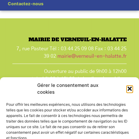
Contactez-nous
MAIRIE DE VERNEUIL-EN-HALATTE
7, rue Pasteur Tél : 03 44 25 09 08 Fax : 03 44 25
39 02
mairie@verneuil-en-halatte.fr
Ouverture au public de 9h00 à 12h00
et de 14h00 à 18h00 du lundi après-midi au
Gérer le consentement aux
vendredi,
cookies
et le samedi de 9h00 à 12h00.
La Mairie est fermée tous les lundis matin
, ainsi
Pour offrir les meilleures expériences, nous utilisons des technologies
que les jours fériés.
telles que les cookies pour stocker et/ou accéder aux informations des
appareils. Le fait de consentir à ces technologies nous permettra de
traiter des données telles que le comportement de navigation ou les ID
uniques sur ce site. Le fait de ne pas consentir ou de retirer son
consentement peut avoir un effet négatif sur certaines caractéristiques
et fonctions.