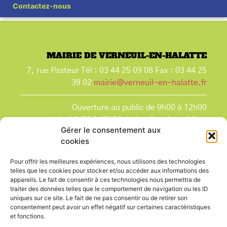
Contactez-nous
MAIRIE DE VERNEUIL-EN-HALATTE
7, rue Pasteur Tél : 03 44 25 09 08 Fax : 03 44 25
39 02
mairie@verneuil-en-halatte.fr
Ouverture au public de 9h00 à 12h00
et de 14h00 à 18h00 du lundi après-midi au
Gérer le consentement aux
vendredi,
cookies
et le samedi de 9h00 à 12h00.
La Mairie est fermée tous les lundis matin
, ainsi
Pour offrir les meilleures expériences, nous utilisons des technologies
que les jours fériés.
telles que les cookies pour stocker et/ou accéder aux informations des
appareils. Le fait de consentir à ces technologies nous permettra de
traiter des données telles que le comportement de navigation ou les ID
uniques sur ce site. Le fait de ne pas consentir ou de retirer son
consentement peut avoir un effet négatif sur certaines caractéristiques
et fonctions.
Voir le plan de ville