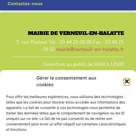
Contactez-nous
MAIRIE DE VERNEUIL-EN-HALATTE
7, rue Pasteur Tél : 03 44 25 09 08 Fax : 03 44 25
39 02
mairie@verneuil-en-halatte.fr
Ouverture au public de 9h00 à 12h00
et de 14h00 à 18h00 du lundi après-midi au
Gérer le consentement aux
vendredi,
cookies
et le samedi de 9h00 à 12h00.
La Mairie est fermée tous les lundis matin
, ainsi
Pour offrir les meilleures expériences, nous utilisons des technologies
que les jours fériés.
telles que les cookies pour stocker et/ou accéder aux informations des
appareils. Le fait de consentir à ces technologies nous permettra de
traiter des données telles que le comportement de navigation ou les ID
uniques sur ce site. Le fait de ne pas consentir ou de retirer son
consentement peut avoir un effet négatif sur certaines caractéristiques
et fonctions.
Voir le plan de ville