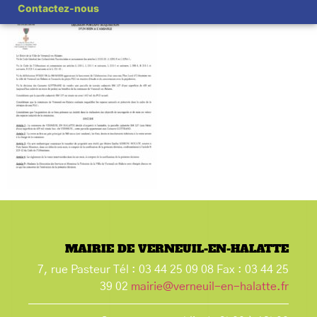
Contactez-nous
MAIRIE DE VERNEUIL-EN-HALATTE
7, rue Pasteur Tél : 03 44 25 09 08 Fax : 03 44 25
39 02
mairie@verneuil-en-halatte.fr