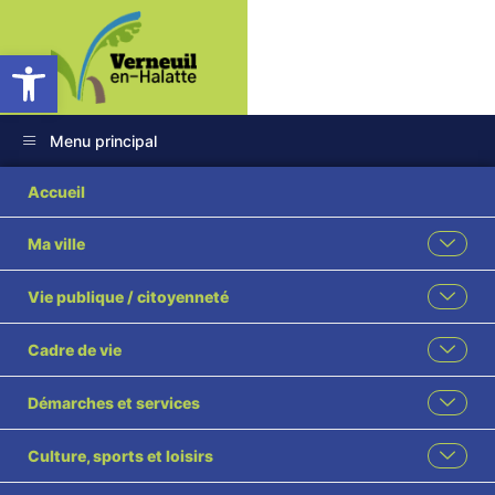
Ouvrir la barre d’outils
Menu principal
47 2024 Acquisition
Accueil
à l’amiable parcelle
Ma ville
BM 127 appartenant
Vie publique / citoyenneté
aux Consorts
Cadre de vie
GOTTRAND visé
Démarches et services
Culture, sports et loisirs