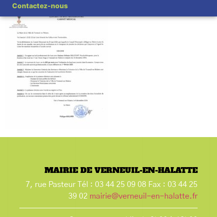
Contactez-nous
MAIRIE DE VERNEUIL-EN-HALATTE
7, rue Pasteur Tél : 03 44 25 09 08 Fax : 03 44 25
39 02
mairie@verneuil-en-halatte.fr