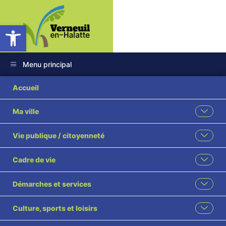
Ouvrir la barre d’outils
Menu principal
45 2024 Location
Accueil
cabinet médical
Ma ville
DELCOURT
Vie publique / citoyenneté
Psychothérapeuthe
Cadre de vie
visé
Démarches et services
Culture, sports et loisirs