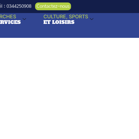
Tél : 0344250908
Contactez-nous
RCHES
CULTURE, SPORTS
ERVICES
ET LOISIRS