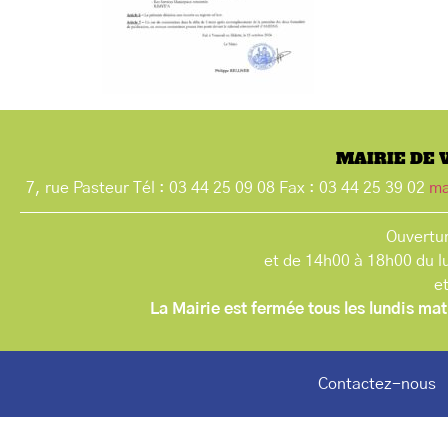
MAIRIE DE 
7, rue Pasteur Tél : 03 44 25 09 08 Fax : 03 44 25 39 02
ma
Ouvertur
et de 14h00 à 18h00 du l
e
La Mairie est fermée tous les lundis mat
Contactez-nous