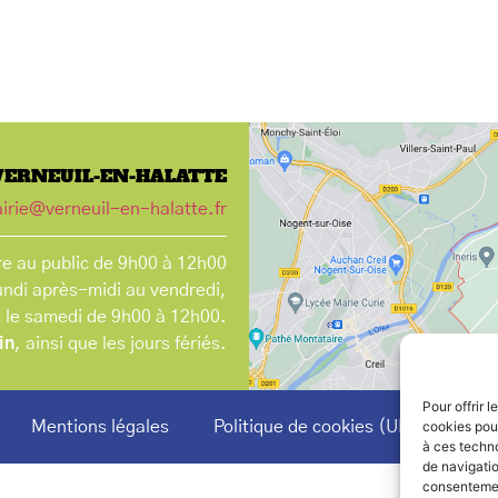
VERNEUIL-EN-HALATTE
irie@verneuil-en-halatte.fr
e au public de 9h00 à 12h00
undi après-midi au vendredi,
t le samedi de 9h00 à 12h00.
in
, ainsi que les jours fériés.
Pour offrir 
Mentions légales
Politique de cookies (UE)
cookies pour
à ces techn
de navigatio
consentement