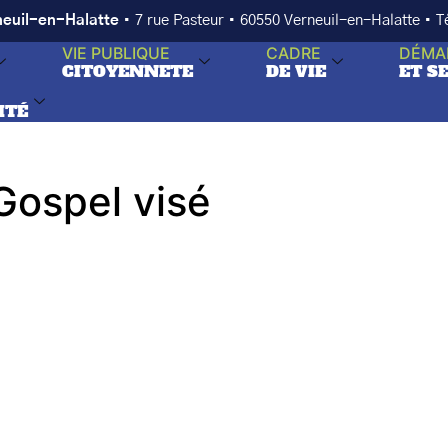
neuil-en-Halatte
• 7 rue Pasteur • 60550 Verneuil-en-Halatte • 
VIE PUBLIQUE
CADRE
DÉMA
CITOYENNETE
DE VIE
ET S
ITÉ
Gospel visé