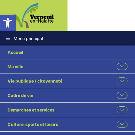
Ouvrir la barre d’outils
Menu principal
38 2024 Protocole
Accueil
mesure
Ma ville
compensation
Vie publique / citoyenneté
MAGEO visé
Cadre de vie
Démarches et services
Culture, sports et loisirs