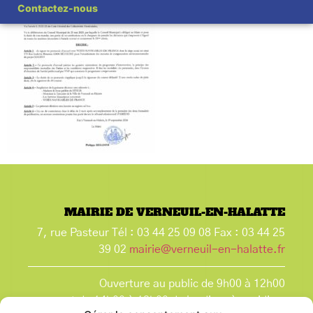
Contactez-nous
MAIRIE DE VERNEUIL-EN-HALATTE
7, rue Pasteur Tél : 03 44 25 09 08 Fax : 03 44 25
39 02
mairie@verneuil-en-halatte.fr
Ouverture au public de 9h00 à 12h00
et de 14h00 à 18h00 du lundi après-midi au