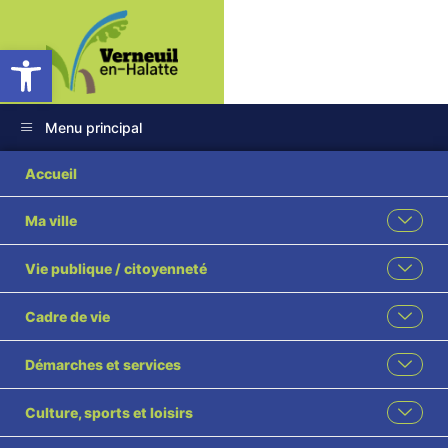
Ouvrir la barre d’outils
Menu principal
36 2024- Acquisition
Accueil
à l’amiable propriété
Ma ville
DEMUYNCK parcelle
Vie publique / citoyenneté
BM 38 visé
Cadre de vie
Démarches et services
Culture, sports et loisirs