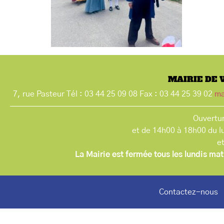
MAIRIE DE 
7, rue Pasteur Tél : 03 44 25 09 08 Fax : 03 44 25 39 02
ma
Ouvertur
et de 14h00 à 18h00 du l
e
La Mairie est fermée tous les lundis mat
Contactez-nous