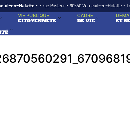
neuil-en-Halatte
• 7 rue Pasteur • 60550 Verneuil-en-Halatte • 
VIE PUBLIQUE
CADRE
DÉMA
CITOYENNETE
DE VIE
ET S
ITÉ
26870560291_6709681