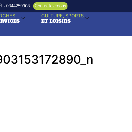
Tél : 0344250908
Contactez-nous
RCHES
CULTURE, SPORTS
ERVICES
ET LOISIRS
903153172890_n