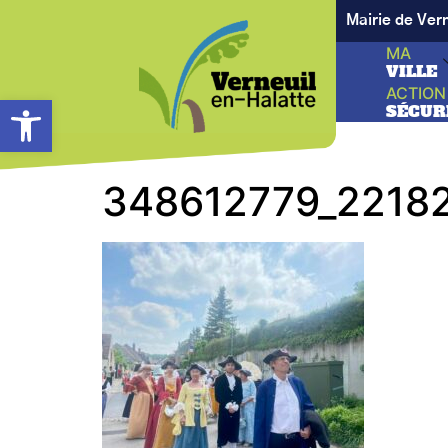
Mairie de Ver
MA
VILLE
ACTION
Ouvrir la barre d’outils
SÉCUR
348612779_2218