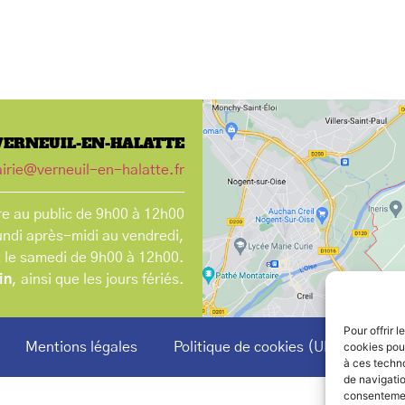
VERNEUIL-EN-HALATTE
irie@verneuil-en-halatte.fr
e au public de 9h00 à 12h00
undi après-midi au vendredi,
t le samedi de 9h00 à 12h00.
in
, ainsi que les jours fériés.
Pour offrir 
Mentions légales
Politique de cookies (UE)
cookies pour
à ces techn
de navigatio
consentement