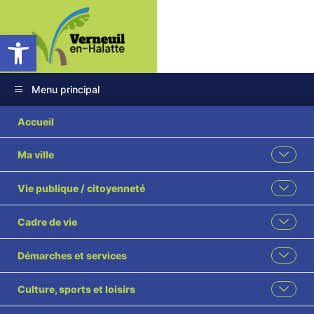
Ouvrir la barre d’outils
Menu principal
348260625_11711512
Accueil
Ma ville
Vie publique / citoyenneté
Cadre de vie
Démarches et services
Culture, sports et loisirs