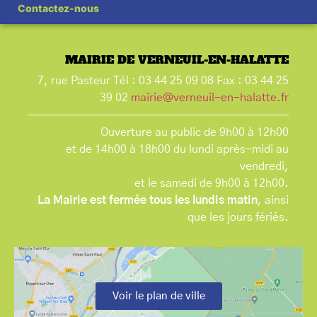
Contactez-nous
MAIRIE DE VERNEUIL-EN-HALATTE
7, rue Pasteur Tél : 03 44 25 09 08 Fax : 03 44 25
39 02
mairie@verneuil-en-halatte.fr
Ouverture au public de 9h00 à 12h00
et de 14h00 à 18h00 du lundi après-midi au
vendredi,
et le samedi de 9h00 à 12h00.
La Mairie est fermée tous les lundis matin
, ainsi
que les jours fériés.
Voir le plan de ville