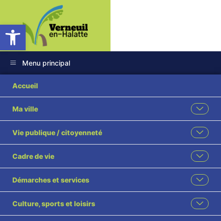
Ouvrir la barre d’outils
Menu principal
30 2024 Avenant 1
Accueil
Révision PLU visé
Ma ville
Vie publique / citoyenneté
Cadre de vie
Démarches et services
Culture, sports et loisirs