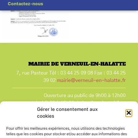
Contactez-nous
MAIRIE DE VERNEUIL-EN-HALATTE
7, rue Pasteur Tél : 03 44 25 09 08 Fax : 03 44 25
39 02
mairie@verneuil-en-halatte.fr
Ouverture au public de 9h00 à 12h00
et de 14h00 à 18h00 du lundi après-midi au
Gérer le consentement aux
vendredi,
cookies
et le samedi de 9h00 à 12h00.
La Mairie est fermée tous les lundis matin
, ainsi
Pour offrir les meilleures expériences, nous utilisons des technologies
que les jours fériés.
telles que les cookies pour stocker et/ou accéder aux informations des