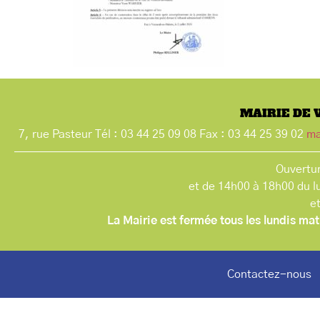
MAIRIE DE 
7, rue Pasteur Tél : 03 44 25 09 08 Fax : 03 44 25 39 02
ma
Ouvertur
et de 14h00 à 18h00 du l
e
La Mairie est fermée tous les lundis mat
Contactez-nous