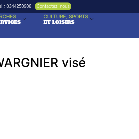
Tél : 0344250908
Contactez-nous
RCHES
CULTURE, SPORTS
ERVICES
ET LOISIRS
 WARGNIER visé