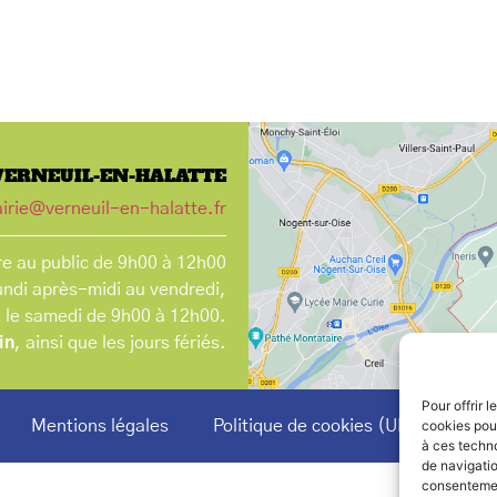
VERNEUIL-EN-HALATTE
irie@verneuil-en-halatte.fr
e au public de 9h00 à 12h00
undi après-midi au vendredi,
t le samedi de 9h00 à 12h00.
in
, ainsi que les jours fériés.
Pour offrir 
Mentions légales
Politique de cookies (UE)
cookies pour
à ces techn
de navigatio
consentement