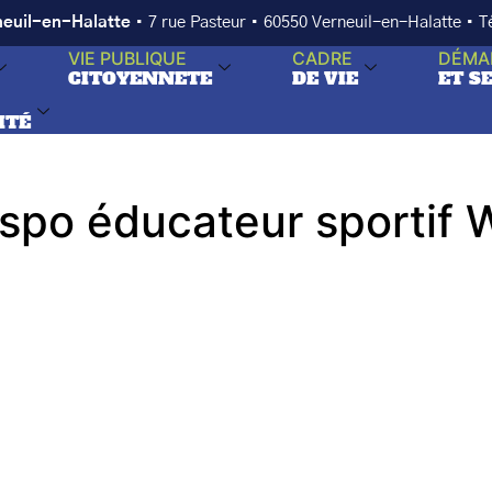
neuil-en-Halatte
• 7 rue Pasteur • 60550 Verneuil-en-Halatte • 
VIE PUBLIQUE
CADRE
DÉMA
CITOYENNETE
DE VIE
ET S
ITÉ
ispo éducateur sportif