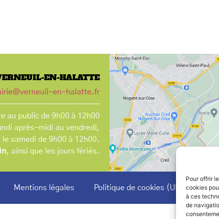
VERNEUIL-EN-HALATTE
irie@verneuil-en-halatte.fr
e au public de 9h00 à 12h00
undi après-midi au vendredi,
t le samedi de 9h00 à 12h00.
in
, ainsi que les jours fériés.
Pour offrir 
Mentions légales
Politique de cookies (UE)
cookies pour
à ces techn
de navigatio
consentement