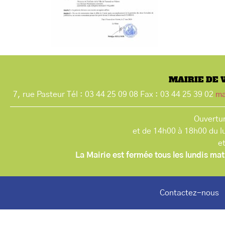
MAIRIE DE 
7, rue Pasteur Tél : 03 44 25 09 08 Fax : 03 44 25 39 02
ma
Ouvertur
et de 14h00 à 18h00 du l
e
La Mairie est fermée tous les lundis mat
Contactez-nous