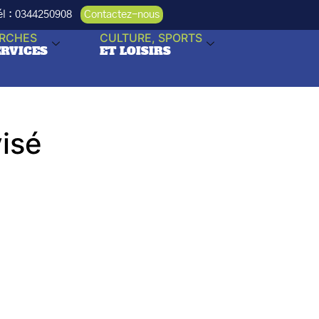
Tél : 0344250908
Contactez-nous
RCHES
CULTURE, SPORTS
ERVICES
ET LOISIRS
isé