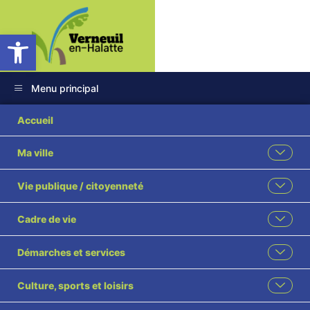
Ouvrir la barre d’outils
Menu principal
2026 65
Accueil
Modification
Ma ville
délibération n°2025
Vie publique / citoyenneté
30 instauration
Cadre de vie
indemnité spéciale
Démarches et services
et de fonction et
Culture, sports et loisirs