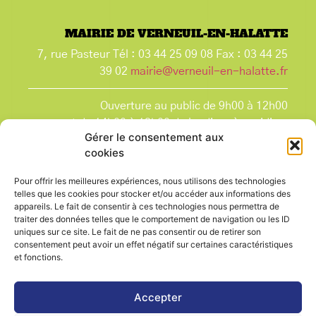
MAIRIE DE VERNEUIL-EN-HALATTE
7, rue Pasteur Tél : 03 44 25 09 08 Fax : 03 44 25
39 02
mairie@verneuil-en-halatte.fr
Ouverture au public de 9h00 à 12h00
et de 14h00 à 18h00 du lundi après-midi au
Gérer le consentement aux
vendredi,
cookies
et le samedi de 9h00 à 12h00.
La Mairie est fermée tous les lundis matin
, ainsi
Pour offrir les meilleures expériences, nous utilisons des technologies
que les jours fériés.
telles que les cookies pour stocker et/ou accéder aux informations des
appareils. Le fait de consentir à ces technologies nous permettra de
traiter des données telles que le comportement de navigation ou les ID
uniques sur ce site. Le fait de ne pas consentir ou de retirer son
consentement peut avoir un effet négatif sur certaines caractéristiques
et fonctions.
Voir le plan de ville
Accepter