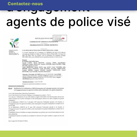
d’engagement
Contactez-nous
agents de police visé