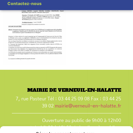
Contactez-nous
MAIRIE DE VERNEUIL-EN-HALATTE
7, rue Pasteur Tél : 03 44 25 09 08 Fax : 03 44 25
39 02
mairie@verneuil-en-halatte.fr
Ouverture au public de 9h00 à 12h00
et de 14h00 à 18h00 du lundi après-midi au