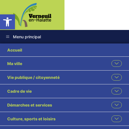
Ouvrir la barre d’outils
Menu principal
2026 62 Demande
Accueil
d’un fonds de
Ma ville
concours auprès de
Vie publique / citoyenneté
la CCPOH visé
Cadre de vie
Démarches et services
Culture, sports et loisirs