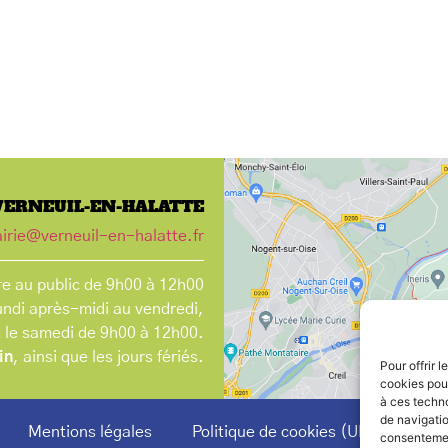
VERNEUIL-EN-HALATTE
irie@verneuil-en-halatte.fr
e au public de 9h00 à 12h00
undi après-midi au vendredi,
t le samedi de 9h00 à 12h00.
in
, ainsi que les jours fériés.
Pour offrir 
cookies pour
à ces techn
de navigatio
Mentions légales
Politique de cookies (UE)
consentement