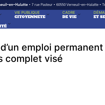
neuil-en-Halatte
• 7 rue Pasteur • 60550 Verneuil-en-Halatte • 
VIE PUBLIQUE
CADRE
DÉMA
CITOYENNETE
DE VIE
ET S
ITÉ
d’un emploi permanent 
s complet visé