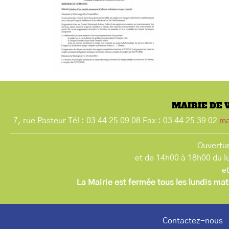
MAIRIE DE 
7, rue Pasteur Tél : 03 44 25 09 08 Fax : 03 44 25 39 02
ma
Ouvertur
et de 14h00 à 18h00 du l
e
La Mairie est fermée tous les lundis mat
Contactez-nous