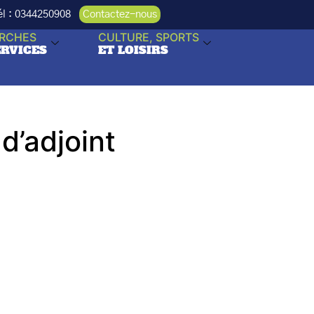
Tél : 0344250908
Contactez-nous
RCHES
CULTURE, SPORTS
ERVICES
ET LOISIRS
d’adjoint