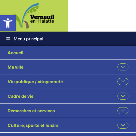
Ouvrir la barre d’outils
Menu principal
2026 59 Constitution
Accueil
d’un comité social
Ma ville
territorial et son
Vie publique / citoyenneté
organisation visé
Cadre de vie
Démarches et services
Culture, sports et loisirs