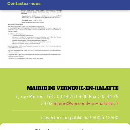
Contactez-nous
MAIRIE DE VERNEUIL-EN-HALATTE
7, rue Pasteur Tél : 03 44 25 09 08 Fax : 03 44 25
39 02
mairie@verneuil-en-halatte.fr
Ouverture au public de 9h00 à 12h00
et de 14h00 à 18h00 du lundi après-midi au