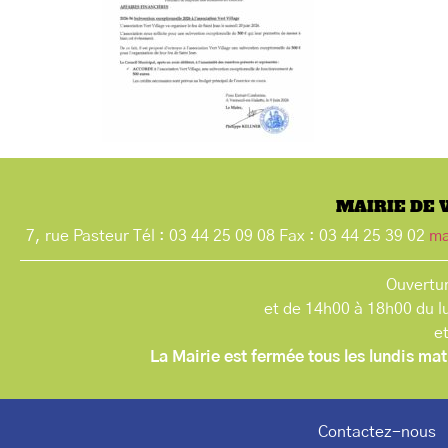
MAIRIE DE 
7, rue Pasteur Tél : 03 44 25 09 08 Fax : 03 44 25 39 02
ma
Ouvertur
et de 14h00 à 18h00 du l
e
La Mairie est fermée tous les lundis mat
Contactez-nous