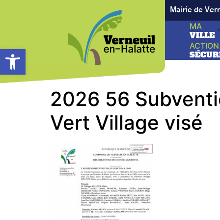
Mairie de Ver
MA
VILLE
ACTION
Ouvrir la barre d’outils
SÉCUR
2026 56 Subventio
Vert Village visé