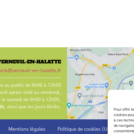
VERNEUIL-EN-HALATTE
irie@verneuil-en-halatte.fr
e au public de 9h00 à 12h00
undi après-midi au vendredi,
t le samedi de 9h00 à 12h00.
in
, ainsi que les jours fériés.
Pour offrir 
cookies pour
à ces techn
de navigatio
Mentions légales
Politique de cookies (UE)
consentement