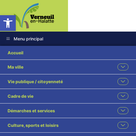
Ouvrir la barre d’outils
Menu principal
2026 55 Subvention
Accueil
exceptionnelle 2026
Ma ville
à l’association
Vie publique / citoyenneté
Laffing Dogs visé
Cadre de vie
Démarches et services
Culture, sports et loisirs