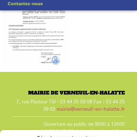
Contactez-nous
MAIRIE DE VERNEUIL-EN-HALATTE
7, rue Pasteur Tél : 03 44 25 09 08 Fax : 03 44 25
39 02
mairie@verneuil-en-halatte.fr
Ouverture au public de 9h00 à 12h00
et de 14h00 à 18h00 du lundi après-midi au