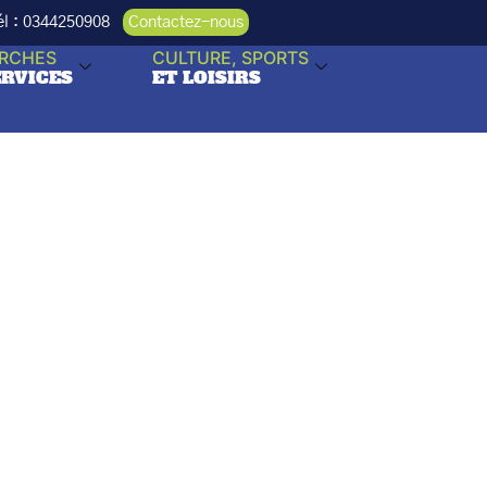
Tél : 0344250908
Contactez-nous
RCHES
CULTURE, SPORTS
ERVICES
ET LOISIRS