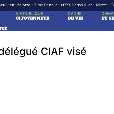
neuil-en-Halatte
• 7 rue Pasteur • 60550 Verneuil-en-Halatte • 
VIE PUBLIQUE
CADRE
DÉMA
CITOYENNETE
DE VIE
ET S
ITÉ
délégué CIAF visé