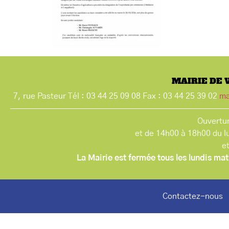
MAIRIE DE 
7, rue Pasteur Tél : 03 44 25 09 08 Fax : 03 44 25 39 02
ma
Ouvertur
et de 14h00 à 18h00 du l
e
La Mairie est fermée tous les lundis mat
Contactez-nous