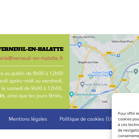
VERNEUIL-EN-HALATTE
irie@verneuil-en-halatte.fr
e au public de 9h00 à 12h00
undi après-midi au vendredi,
t le samedi de 9h00 à 12h00.
in
, ainsi que les jours fériés.
Pour offrir 
Mentions légales
Politique de cookies (UE)
cookies pour
à ces techn
de navigatio
consentement