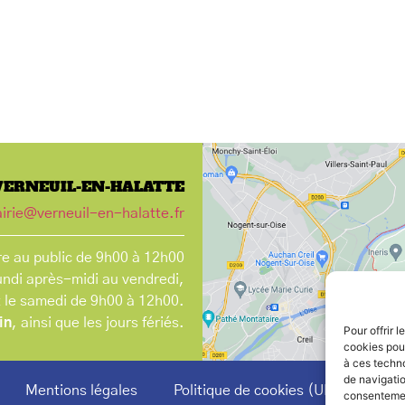
VERNEUIL-EN-HALATTE
irie@verneuil-en-halatte.fr
e au public de 9h00 à 12h00
undi après-midi au vendredi,
t le samedi de 9h00 à 12h00.
in
, ainsi que les jours fériés.
Pour offrir 
cookies pour
à ces techn
de navigatio
Mentions légales
Politique de cookies (UE)
consentement