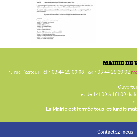
MAIRIE DE 
7, rue Pasteur Tél : 03 44 25 09 08 Fax : 03 44 25 39 02
ma
Ouvertur
et de 14h00 à 18h00 du l
e
La Mairie est fermée tous les lundis mat
Contactez-nous