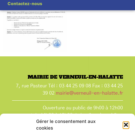
Contactez-nous
MAIRIE DE VERNEUIL-EN-HALATTE
7, rue Pasteur Tél : 03 44 25 09 08 Fax : 03 44 25
39 02
mairie@verneuil-en-halatte.fr
Ouverture au public de 9h00 à 12h00
et de 14h00 à 18h00 du lundi après-midi au
Gérer le consentement aux
vendredi,
cookies
et le samedi de 9h00 à 12h00.