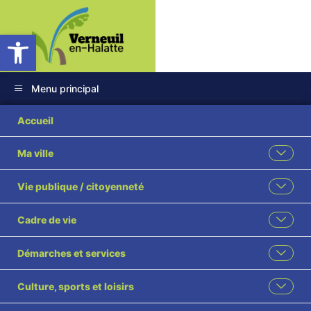
Ouvrir la barre d’outils
Menu principal
2026 134GRH
Accueil
Délégation Corinne
Ma ville
SKORIC
Vie publique / citoyenneté
Cadre de vie
Démarches et services
Culture, sports et loisirs