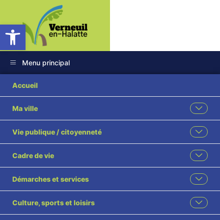
Ouvrir la barre d’outils
Menu principal
2026 130GRH
Accueil
Délégation Brigitte
Ma ville
BLONDEAU
Vie publique / citoyenneté
Cadre de vie
Démarches et services
Culture, sports et loisirs