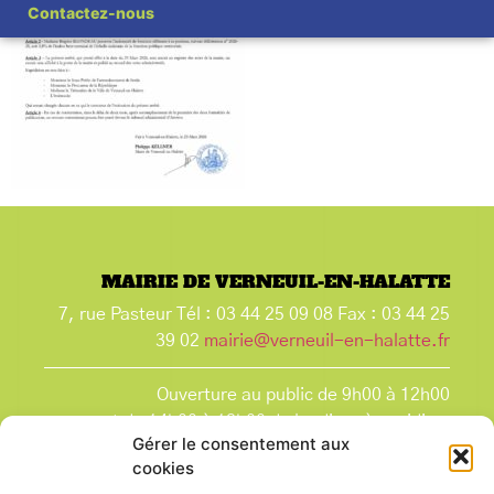
Contactez-nous
MAIRIE DE VERNEUIL-EN-HALATTE
7, rue Pasteur Tél : 03 44 25 09 08 Fax : 03 44 25
39 02
mairie@verneuil-en-halatte.fr
Ouverture au public de 9h00 à 12h00
et de 14h00 à 18h00 du lundi après-midi au
Gérer le consentement aux
vendredi,
cookies
et le samedi de 9h00 à 12h00.