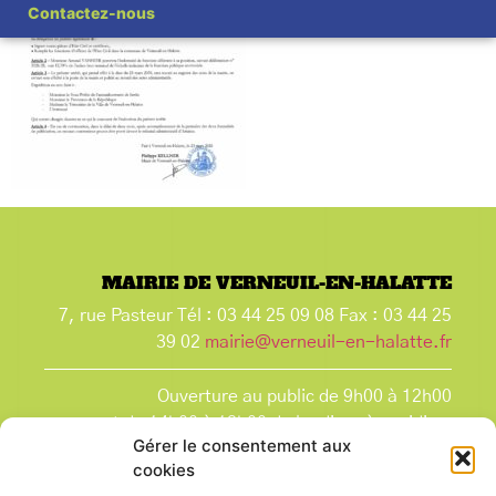
Contactez-nous
MAIRIE DE VERNEUIL-EN-HALATTE
7, rue Pasteur Tél : 03 44 25 09 08 Fax : 03 44 25
39 02
mairie@verneuil-en-halatte.fr
Ouverture au public de 9h00 à 12h00
et de 14h00 à 18h00 du lundi après-midi au
Gérer le consentement aux
vendredi,
cookies
et le samedi de 9h00 à 12h00.