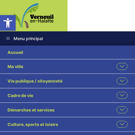
Ouvrir la barre d’outils
Menu principal
2026 127GH
Accueil
Délégation Arnaud
Ma ville
VANNIER
Vie publique / citoyenneté
Cadre de vie
Démarches et services
Culture, sports et loisirs