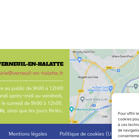
VERNEUIL-EN-HALATTE
irie@verneuil-en-halatte.fr
e au public de 9h00 à 12h00
undi après-midi au vendredi,
t le samedi de 9h00 à 12h00.
in
, ainsi que les jours fériés.
Pour offrir 
cookies pour
à ces techn
de navigatio
Mentions légales
Politique de cookies (UE)
consentement