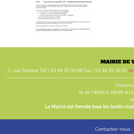
MAIRIE DE 
7, rue Pasteur Tél : 03 44 25 09 08 Fax : 03 44 25 39 02
ma
Ouvertur
et de 14h00 à 18h00 du l
e
La Mairie est fermée tous les lundis mat
Contactez-nous