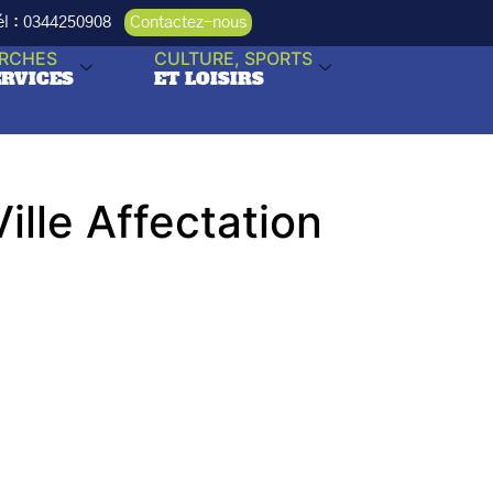
Tél : 0344250908
Contactez-nous
RCHES
CULTURE, SPORTS
ERVICES
ET LOISIRS
lle Affectation