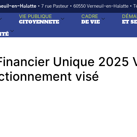
neuil-en-Halatte
• 7 rue Pasteur • 60550 Verneuil-en-Halatte • 
VIE PUBLIQUE
CADRE
DÉMA
CITOYENNETE
DE VIE
ET S
ITÉ
nancier Unique 2025 Vi
nctionnement visé