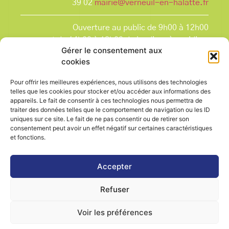
39 02
mairie@verneuil-en-halatte.fr
Ouverture au public de 9h00 à 12h00
et de 14h00 à 18h00 du lundi après-midi au
Gérer le consentement aux
vendredi,
cookies
et le samedi de 9h00 à 12h00.
La Mairie est fermée tous les lundis matin
, ainsi
Pour offrir les meilleures expériences, nous utilisons des technologies
que les jours fériés.
telles que les cookies pour stocker et/ou accéder aux informations des
appareils. Le fait de consentir à ces technologies nous permettra de
traiter des données telles que le comportement de navigation ou les ID
uniques sur ce site. Le fait de ne pas consentir ou de retirer son
consentement peut avoir un effet négatif sur certaines caractéristiques
et fonctions.
Voir le plan de ville
Accepter
Refuser
Contactez-nous
Mentions légales
Voir les préférences