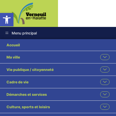
Ouvrir la barre d’outils
Menu principal
2026-08 Compte
Accueil
Financier Unique
Ma ville
2025 Eau potable
Vie publique / citoyenneté
Affectation du
Cadre de vie
résultat
Démarches et services
d’exploitation visé
Culture, sports et loisirs