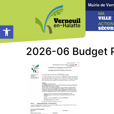
Mairie de Ver
MA
VILLE
ACTION
Ouvrir la barre d’outils
SÉCUR
2026-06 Budget P