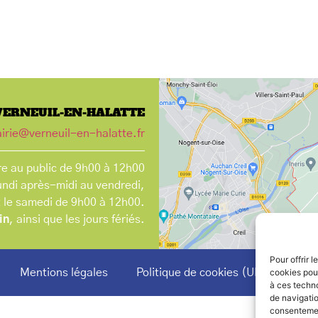
VERNEUIL-EN-HALATTE
irie@verneuil-en-halatte.fr
e au public de 9h00 à 12h00
undi après-midi au vendredi,
t le samedi de 9h00 à 12h00.
in
, ainsi que les jours fériés.
Pour offrir 
Mentions légales
Politique de cookies (UE)
cookies pour
à ces techn
de navigatio
consentement