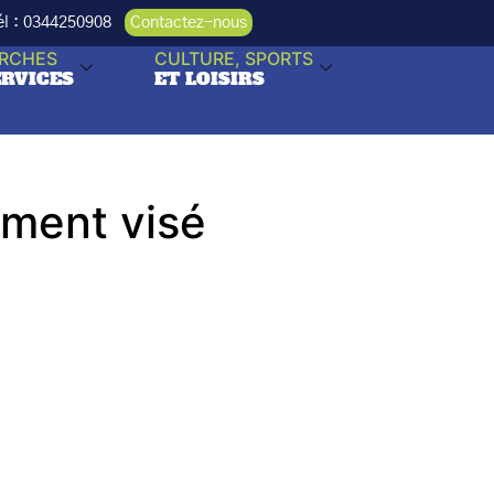
Tél : 0344250908
Contactez-nous
RCHES
CULTURE, SPORTS
ERVICES
ET LOISIRS
ement visé