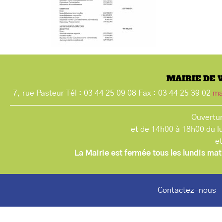
MAIRIE DE 
7, rue Pasteur Tél : 03 44 25 09 08 Fax : 03 44 25 39 02
ma
Ouvertur
et de 14h00 à 18h00 du l
e
La Mairie est fermée tous les lundis mat
Contactez-nous