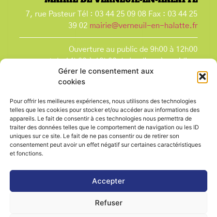
7, rue Pasteur Tél : 03 44 25 09 08 Fax : 03 44 25
39 02
mairie@verneuil-en-halatte.fr
Ouverture au public de 9h00 à 12h00
et de 14h00 à 18h00 du lundi après-midi au
Gérer le consentement aux
vendredi,
cookies
et le samedi de 9h00 à 12h00.
La Mairie est fermée tous les lundis matin
, ainsi
Pour offrir les meilleures expériences, nous utilisons des technologies
que les jours fériés.
telles que les cookies pour stocker et/ou accéder aux informations des
appareils. Le fait de consentir à ces technologies nous permettra de
traiter des données telles que le comportement de navigation ou les ID
uniques sur ce site. Le fait de ne pas consentir ou de retirer son
consentement peut avoir un effet négatif sur certaines caractéristiques
et fonctions.
Voir le plan de ville
Accepter
Refuser