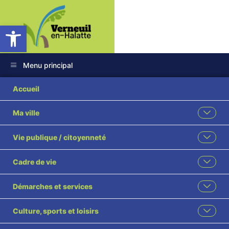
Ouvrir la barre d’outils
Menu principal
2026 024 Election
Accueil
du Maire
Ma ville
conformément à
Vie publique / citoyenneté
l’article L2122-7 du
Cadre de vie
Code Général des
Démarches et services
Collectivités
Culture, sports et loisirs