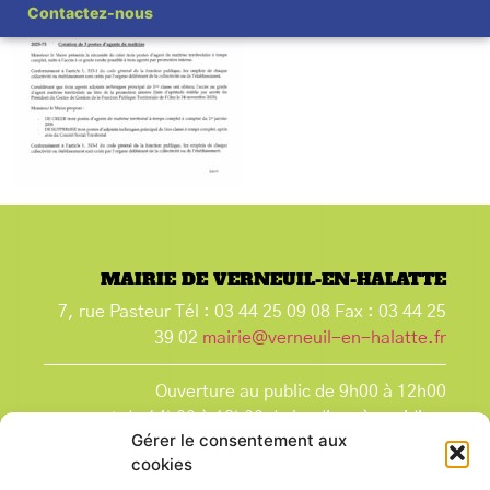
Contactez-nous
MAIRIE DE VERNEUIL-EN-HALATTE
7, rue Pasteur Tél : 03 44 25 09 08 Fax : 03 44 25
39 02
mairie@verneuil-en-halatte.fr
Ouverture au public de 9h00 à 12h00
et de 14h00 à 18h00 du lundi après-midi au
Gérer le consentement aux
vendredi,
cookies
et le samedi de 9h00 à 12h00.