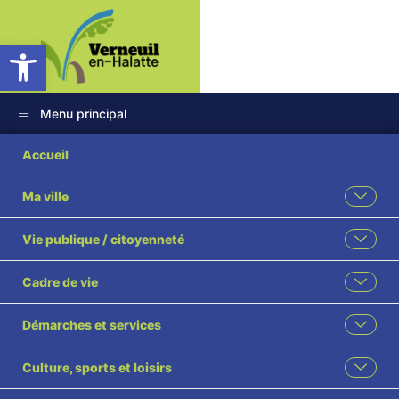
Ouvrir la barre d’outils
Menu principal
2025-73 Création de
Accueil
3 postes d’agents de
Ma ville
maîtrise visé
Vie publique / citoyenneté
Cadre de vie
Démarches et services
Culture, sports et loisirs