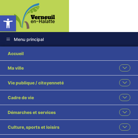
Ouvrir la barre d’outils
Menu principal
2025-65 Acquisition
Accueil
euro symbolique
Ma ville
commune parcelles
Vie publique / citoyenneté
BP 85 BN 273
Cadre de vie
ARNAL visé
Démarches et services
Culture, sports et loisirs