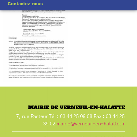
Contactez-nous
MAIRIE DE VERNEUIL-EN-HALATTE
7, rue Pasteur Tél : 03 44 25 09 08 Fax : 03 44 25
39 02
mairie@verneuil-en-halatte.fr