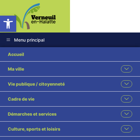
Ouvrir la barre d’outils
Menu principal
2025-64
Accueil
Engagement des
Ma ville
dépenses
Vie publique / citoyenneté
d’investissement
Cadre de vie
2026 – Budget ville
Démarches et services
ANNEXE visé
Culture, sports et loisirs