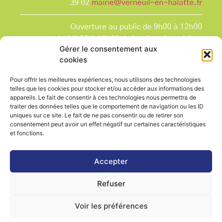
39 02
mairie@verneuil-en-halatte.fr
Ouverture au public de 9h00 à 12h00
et de 14h00 à 18h00 du lundi après-midi au
Gérer le consentement aux
vendredi,
cookies
et le samedi de 9h00 à 12h00.
La Mairie est fermée tous les lundis matin
, ainsi
Pour offrir les meilleures expériences, nous utilisons des technologies
que les jours fériés.
telles que les cookies pour stocker et/ou accéder aux informations des
appareils. Le fait de consentir à ces technologies nous permettra de
traiter des données telles que le comportement de navigation ou les ID
uniques sur ce site. Le fait de ne pas consentir ou de retirer son
consentement peut avoir un effet négatif sur certaines caractéristiques
et fonctions.
Voir le plan de ville
Accepter
Refuser
Contactez-nous
Mentions légales
Voir les préférences