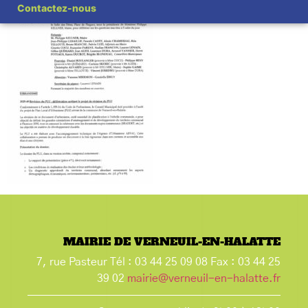
Contactez-nous
MAIRIE DE VERNEUIL-EN-HALATTE
7, rue Pasteur Tél : 03 44 25 09 08 Fax : 03 44 25
39 02
mairie@verneuil-en-halatte.fr