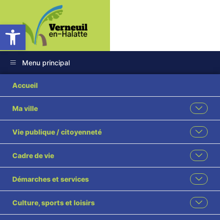
Ouvrir la barre d’outils
Menu principal
2025 49 Révision du
Accueil
PLU délibération
Ma ville
arrêtant le projet de
Vie publique / citoyenneté
révision du PLU visé
Cadre de vie
SP
Démarches et services
Culture, sports et loisirs