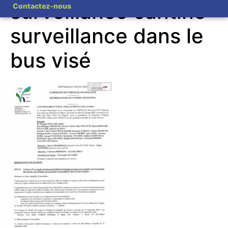
surveillance cantine
Contactez-nous
surveillance dans le
bus visé