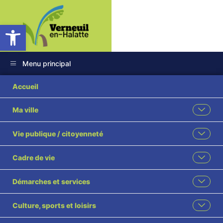
Ouvrir la barre d’outils
Menu principal
2025 41 Création
Accueil
d’un emploi
Ma ville
permanent d’adjoint
Vie publique / citoyenneté
technique à temps
Cadre de vie
non-complet pour
Démarches et services
l’entretien locaux
Culture, sports et loisirs