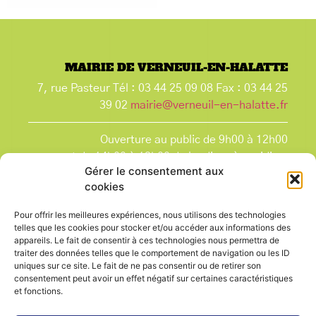
MAIRIE DE VERNEUIL-EN-HALATTE
7, rue Pasteur Tél : 03 44 25 09 08 Fax : 03 44 25
39 02
mairie@verneuil-en-halatte.fr
Ouverture au public de 9h00 à 12h00
et de 14h00 à 18h00 du lundi après-midi au
Gérer le consentement aux
vendredi,
cookies
et le samedi de 9h00 à 12h00.
La Mairie est fermée tous les lundis matin
, ainsi
Pour offrir les meilleures expériences, nous utilisons des technologies
que les jours fériés.
telles que les cookies pour stocker et/ou accéder aux informations des
appareils. Le fait de consentir à ces technologies nous permettra de
traiter des données telles que le comportement de navigation ou les ID
uniques sur ce site. Le fait de ne pas consentir ou de retirer son
consentement peut avoir un effet négatif sur certaines caractéristiques
et fonctions.
Voir le plan de ville