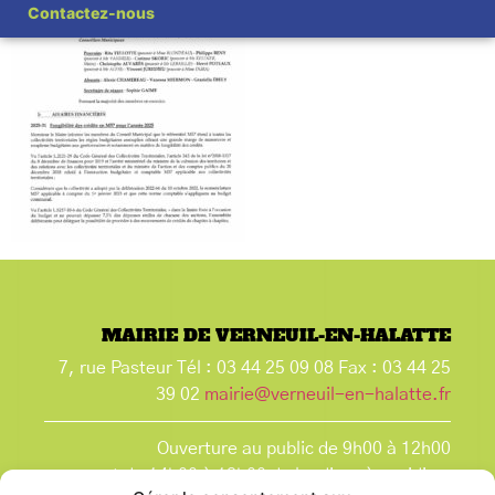
Contactez-nous
MAIRIE DE VERNEUIL-EN-HALATTE
7, rue Pasteur Tél : 03 44 25 09 08 Fax : 03 44 25
39 02
mairie@verneuil-en-halatte.fr
Ouverture au public de 9h00 à 12h00
et de 14h00 à 18h00 du lundi après-midi au