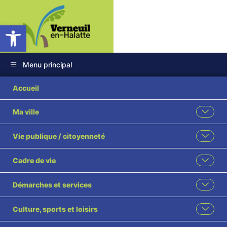
Ouvrir la barre d’outils
Menu principal
2025-31 Fongibilité
Accueil
des crédits en M57
Ma ville
pour l’année 2025
Vie publique / citoyenneté
visé
Cadre de vie
Démarches et services
Culture, sports et loisirs