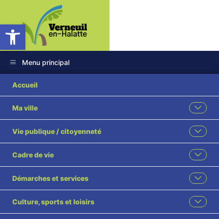
Ouvrir la barre d’outils
Menu principal
2025-30
Accueil
Modification de la
Ma ville
délibération n°2024
Vie publique / citoyenneté
74 instauration de
Cadre de vie
l’indemnité spéciale
Démarches et services
de fonction
Culture, sports et loisirs