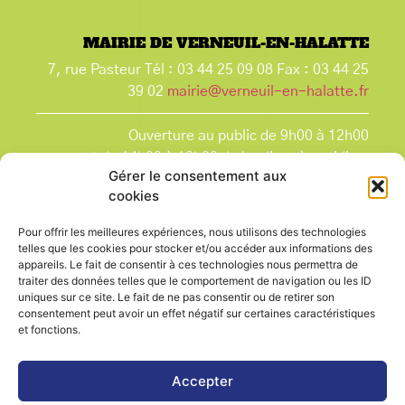
MAIRIE DE VERNEUIL-EN-HALATTE
7, rue Pasteur Tél : 03 44 25 09 08 Fax : 03 44 25
39 02
mairie@verneuil-en-halatte.fr
Ouverture au public de 9h00 à 12h00
et de 14h00 à 18h00 du lundi après-midi au
Gérer le consentement aux
vendredi,
cookies
et le samedi de 9h00 à 12h00.
La Mairie est fermée tous les lundis matin
, ainsi
Pour offrir les meilleures expériences, nous utilisons des technologies
que les jours fériés.
telles que les cookies pour stocker et/ou accéder aux informations des
appareils. Le fait de consentir à ces technologies nous permettra de
traiter des données telles que le comportement de navigation ou les ID
uniques sur ce site. Le fait de ne pas consentir ou de retirer son
consentement peut avoir un effet négatif sur certaines caractéristiques
et fonctions.
Voir le plan de ville
Accepter