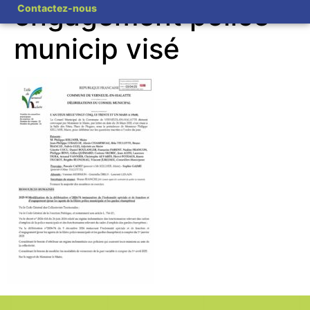
engagement police
Contactez-nous
municip visé