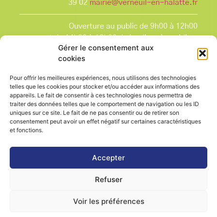
39 02
mairie@verneuil-en-halatte.fr
Ouverture au public de 9h00 à 12h00
et de 14h00 à 18h00 du lundi après-midi au
Gérer le consentement aux
vendredi,
cookies
et le samedi de 9h00 à 12h00.
La Mairie est fermée tous les lundis matin
, ainsi
Pour offrir les meilleures expériences, nous utilisons des technologies
que les jours fériés.
telles que les cookies pour stocker et/ou accéder aux informations des
appareils. Le fait de consentir à ces technologies nous permettra de
traiter des données telles que le comportement de navigation ou les ID
uniques sur ce site. Le fait de ne pas consentir ou de retirer son
consentement peut avoir un effet négatif sur certaines caractéristiques
et fonctions.
Voir le plan de ville
Accepter
Refuser
Contactez-nous
Mentions légales
Voir les préférences