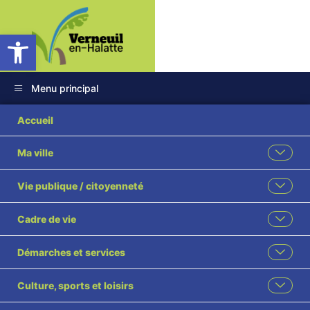
Ouvrir la barre d’outils
Menu principal
2025-25
Accueil
Autorisation du
Ma ville
Maire signature
Vie publique / citoyenneté
mapa travaux
Cadre de vie
d’aménagement
Démarches et services
espaces verts visé
Culture, sports et loisirs