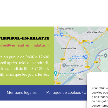
VERNEUIL-EN-HALATTE
irie@verneuil-en-halatte.fr
e au public de 9h00 à 12h00
undi après-midi au vendredi,
t le samedi de 9h00 à 12h00.
in
, ainsi que les jours fériés.
Pour offrir 
Mentions légales
Politique de cookies (UE)
cookies pour
à ces techn
de navigatio
consentement