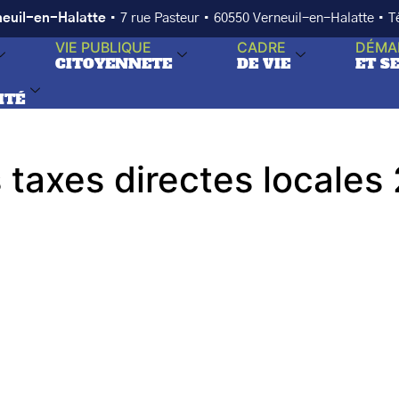
neuil-en-Halatte
• 7 rue Pasteur • 60550 Verneuil-en-Halatte • 
VIE PUBLIQUE
CADRE
DÉMA
CITOYENNETE
DE VIE
ET S
ITÉ
taxes directes locales