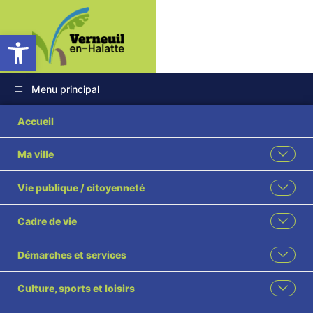
Ouvrir la barre d’outils
Menu principal
2025 02
Accueil
Redevances, taux et
Ma ville
tarifs 2025 visé
Vie publique / citoyenneté
Cadre de vie
Démarches et services
Culture, sports et loisirs