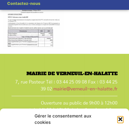
Contactez-nous
MAIRIE DE VERNEUIL-EN-HALATTE
7, rue Pasteur Tél : 03 44 25 09 08 Fax : 03 44 25
39 02
mairie@verneuil-en-halatte.fr
Ouverture au public de 9h00 à 12h00
et de 14h00 à 18h00 du lundi après-midi au
Gérer le consentement aux
vendredi,
cookies
et le samedi de 9h00 à 12h00.